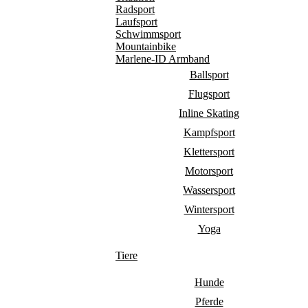
Radsport
Laufsport
Schwimmsport
Mountainbike
Marlene-ID Armband
Ballsport
Flugsport
Inline Skating
Kampfsport
Klettersport
Motorsport
Wassersport
Wintersport
Yoga
Tiere
Hunde
Pferde