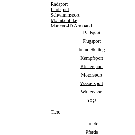
Radsport
Laufsport
Schwimmsport
Mountainbike
Marlene-ID Armband
Ballsport
Flugsport
Inline Skating
Kampfsport
Klettersport
Motorsport
Wassersport
Wintersport
Yoga
Tiere
Hunde
Pferde