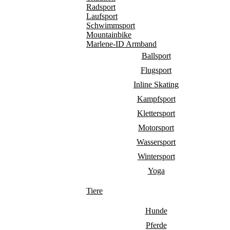
Radsport
Laufsport
Schwimmsport
Mountainbike
Marlene-ID Armband
Ballsport
Flugsport
Inline Skating
Kampfsport
Klettersport
Motorsport
Wassersport
Wintersport
Yoga
Tiere
Hunde
Pferde