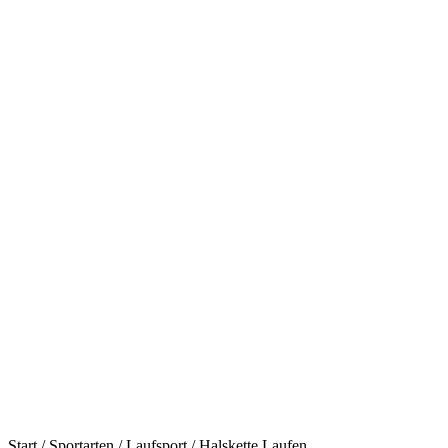
Start
/
Sportarten
/
Laufsport
/ Halskette Laufen