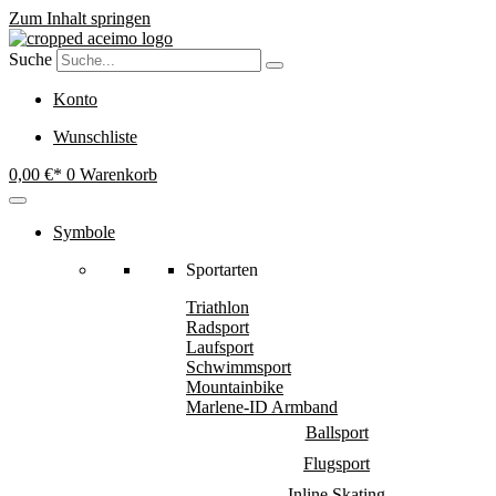
Zum Inhalt springen
Suche
Konto
Wunschliste
0,00
€
0
Warenkorb
Symbole
Sportarten
Triathlon
Radsport
Laufsport
Schwimmsport
Mountainbike
Marlene-ID Armband
Ballsport
Flugsport
Inline Skating