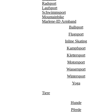
Radsport
Laufsport
Schwimmsport
Mountainbike
Marlene-ID Armband
Ballsport
Flugsport
Inline Skating
Kampfsport
Klettersport
Motorsport
Wassersport
Wintersport
Yoga
Tiere
Hunde
Pferde