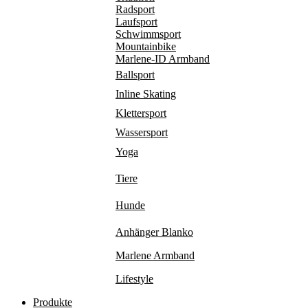
Radsport
Laufsport
Schwimmsport
Mountainbike
Marlene-ID Armband
Ballsport
Inline Skating
Klettersport
Wassersport
Yoga
Tiere
Hunde
Anhänger Blanko
Marlene Armband
Lifestyle
Produkte