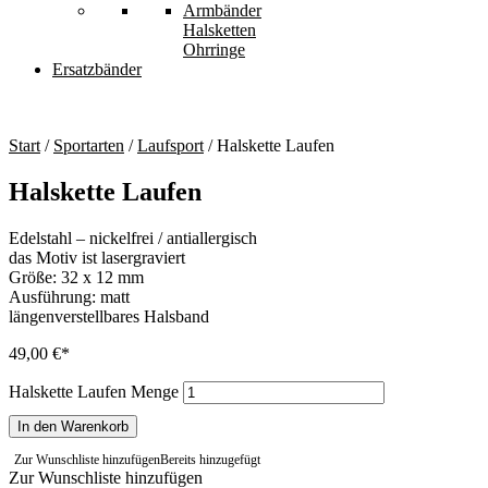
Armbänder
Halsketten
Ohrringe
Ersatzbänder
Start
/
Sportarten
/
Laufsport
/ Halskette Laufen
Halskette Laufen
Edelstahl – nickelfrei / antiallergisch
das Motiv ist lasergraviert
Größe: 32 x 12 mm
Ausführung: matt
längenverstellbares Halsband
49,00
€
Halskette Laufen Menge
In den Warenkorb
Zur Wunschliste hinzufügen
Bereits hinzugefügt
Zur Wunschliste hinzufügen