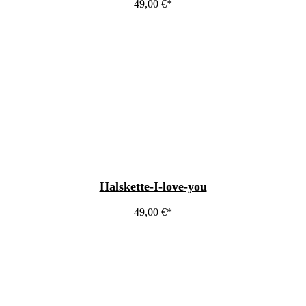
49,00
€
Halskette-I-love-you
49,00
€