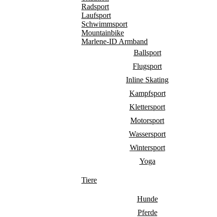
Radsport
Laufsport
Schwimmsport
Mountainbike
Marlene-ID Armband
Ballsport
Flugsport
Inline Skating
Kampfsport
Klettersport
Motorsport
Wassersport
Wintersport
Yoga
Tiere
Hunde
Pferde