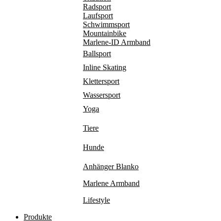
Radsport
Laufsport
Schwimmsport
Mountainbike
Marlene-ID Armband
Ballsport
Inline Skating
Klettersport
Wassersport
Yoga
Tiere
Hunde
Anhänger Blanko
Marlene Armband
Lifestyle
Produkte