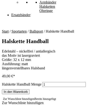
Armbänder
Halsketten
Ohrringe
Ersatzbänder
Start
/
Sportarten
/
Ballsport
/ Halskette Handball
Halskette Handball
Edelstahl – nickelfrei / antiallergisch
das Motiv ist lasergraviert
Größe: 32 x 12 mm
Ausführung: matt
längenverstellbares Halsband
49,00
€
Halskette Handball Menge
In den Warenkorb
Zur Wunschliste hinzufügen
Bereits hinzugefügt
Zur Wunschliste hinzufügen