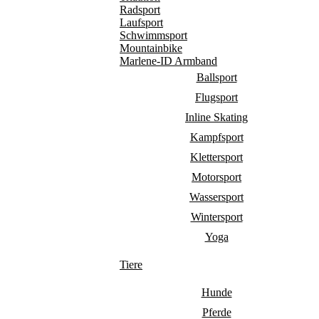
Radsport
Laufsport
Schwimmsport
Mountainbike
Marlene-ID Armband
Ballsport
Flugsport
Inline Skating
Kampfsport
Klettersport
Motorsport
Wassersport
Wintersport
Yoga
Tiere
Hunde
Pferde