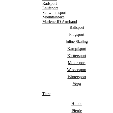
Radsport
Laufsport
Schwimmsport
Mountainbike
Marlene-ID Armband
Ballsport
Flugsport
Inline Skating
Kampfsport
Klettersport
Motorsport
Wassersport
Wintersport
Yoga
Tiere
Hunde
Pferde