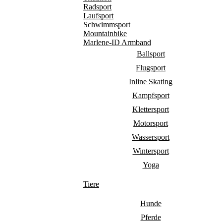
Radsport
Laufsport
Schwimmsport
Mountainbike
Marlene-ID Armband
Ballsport
Flugsport
Inline Skating
Kampfsport
Klettersport
Motorsport
Wassersport
Wintersport
Yoga
Tiere
Hunde
Pferde