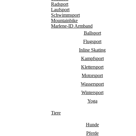
Radsport
Laufsport
Schwimmsport
Mountainbike
Marlene-ID Armband
Ballsport
Flugsport
Inline Skating
Kampfsport
Klettersport
Motorsport
Wassersport
Wintersport
Yoga
Tiere
Hunde
Pferde