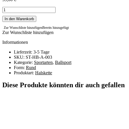
Halskette
Handball
In den Warenkorb
Menge
Zur Wunschliste hinzufügen
Bereits hinzugefügt
Zur Wunschliste hinzufügen
Informationen
Lieferzeit: 3-5 Tage
SKU: ST-HB-A-003
Kategorie:
Sportarten
,
Ballsport
Form:
Rund
Produktart:
Halskette
Diese Produkte könnten dir auch gefallen