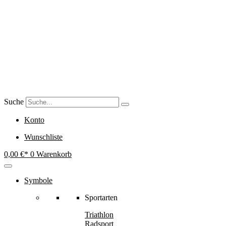
Zum
Inhalt
springen
Suche
Konto
Wunschliste
0,00
€
0
Warenkorb
Symbole
Sportarten
Triathlon
Radsport