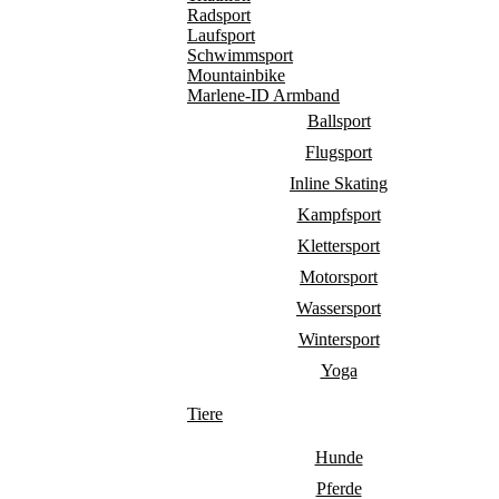
Radsport
Laufsport
Schwimmsport
Mountainbike
Marlene-ID Armband
Ballsport
Flugsport
Inline Skating
Kampfsport
Klettersport
Motorsport
Wassersport
Wintersport
Yoga
Tiere
Hunde
Pferde