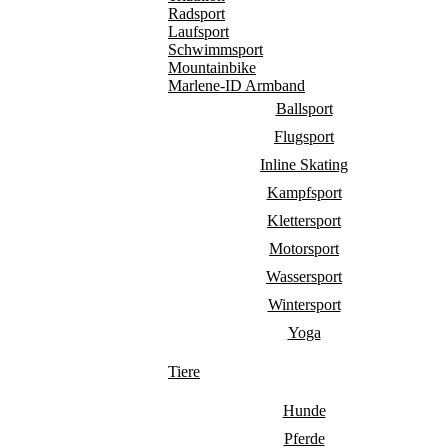
Radsport
Laufsport
Schwimmsport
Mountainbike
Marlene-ID Armband
Ballsport
Flugsport
Inline Skating
Kampfsport
Klettersport
Motorsport
Wassersport
Wintersport
Yoga
Tiere
Hunde
Pferde