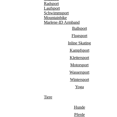
Radsport
Laufsport
Schwimmsport
Mountainbike
Marlene-ID Armband
Ballsport
Flugsport
Inline Skating
Kampfsport
Klettersport
Motorsport
Wassersport
Wintersport
Yoga
Tiere
Hunde
Pferde